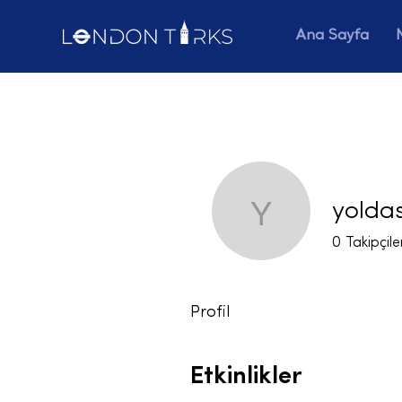
Ana Sayfa
yolda
yoldascm
0
Takipçile
Profil
Etkinlikler