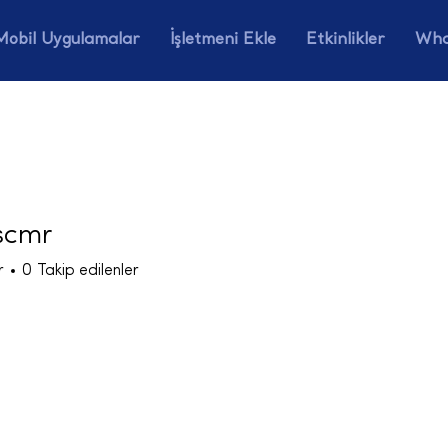
Mobil Uygulamalar
İşletmeni Ekle
Etkinlikler
Wha
scmr
r
r
0
Takip edilenler