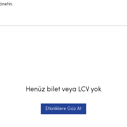
yönetin.
Henüz bilet veya LCV yok
Etkinliklere Göz At