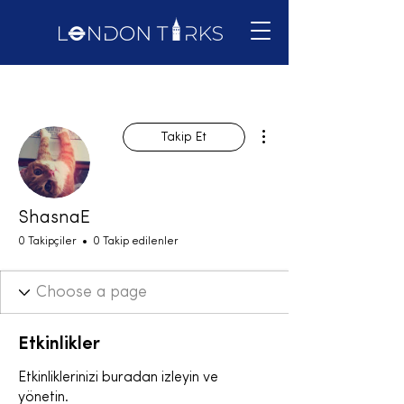
Diğer Eylemler
Takip Et
ShasnaE
0 Takipçiler
0 Takip edilenler
Etkinlikler
Etkinliklerinizi buradan izleyin ve
yönetin.