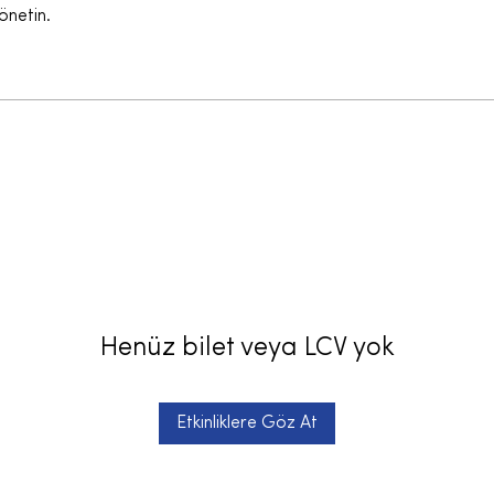
yönetin.
Henüz bilet veya LCV yok
Etkinliklere Göz At