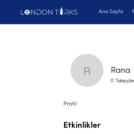
Ana Sayfa
Rana
Rana
0
Takipçile
Profil
Etkinlikler