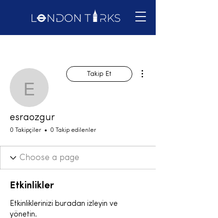
Diğer Eylemler
Takip Et
esraozgur
esraozgur
0 Takipçiler
0 Takip edilenler
Etkinlikler
Etkinliklerinizi buradan izleyin ve
yönetin.