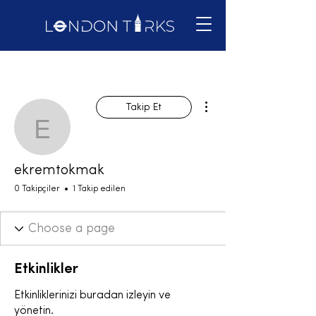
Diğer Eylemler
Takip Et
ekremtokmak
ekremtokmak
0 Takipçiler
1 Takip edilen
Etkinlikler
Etkinliklerinizi buradan izleyin ve
yönetin.