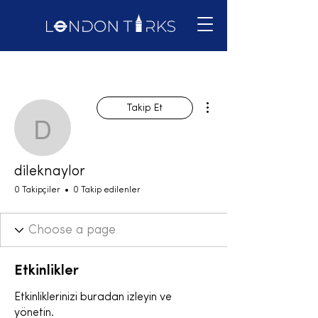
Diğer Eylemler
Takip Et
dileknaylor
dileknaylor
0 Takipçiler
0 Takip edilenler
Etkinlikler
Etkinliklerinizi buradan izleyin ve
yönetin.