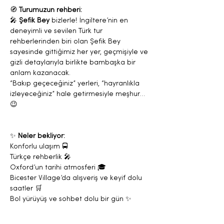
🧭 
Turumuzun rehberi:
🎤 
Şefik Bey
 bizlerle! İngiltere’nin en 
deneyimli ve sevilen Türk tur 
rehberlerinden biri olan Şefik Bey 
sayesinde gittiğimiz her yer, geçmişiyle ve 
gizli detaylarıyla birlikte bambaşka bir 
anlam kazanacak.
“Bakıp geçeceğiniz” yerleri, “hayranlıkla 
izleyeceğiniz” hale getirmesiyle meşhur… 
😉
✨ 
Neler bekliyor:
Konforlu ulaşım 🚍
Türkçe rehberlik 🎤
Oxford’un tarihi atmosferi 🎓
Bicester Village’da alışveriş ve keyif dolu 
saatler 🛒
Bol yürüyüş ve sohbet dolu bir gün ✨