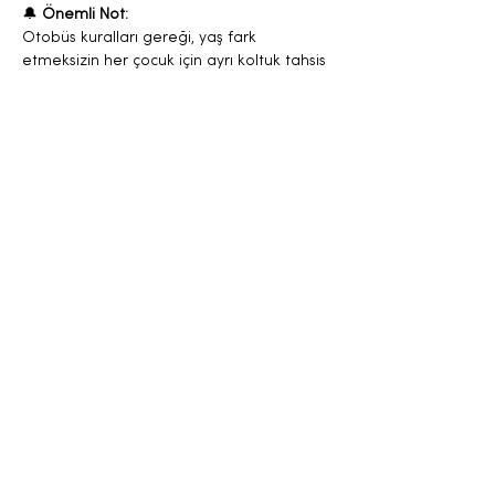
🔔 
Önemli Not:
Otobüs kuralları gereği, yaş fark 
etmeksizin her çocuk için ayrı koltuk tahsis 
edilmesi zorunludur. Bu nedenle çocuklar 
için de bilet alınması gerekmektedir. 
Anlayışınız için teşekkür ederiz 💛
🎄 
Kendine ve sevdiklerine bir hediye ver!
Bir günlüğüne şehirden uzaklaş, tarihi 
dokuyu ve alışveriş keyfini bir arada yaşa.
Aşağıdan biletini al, seni de aramızda 
görelim! 😊