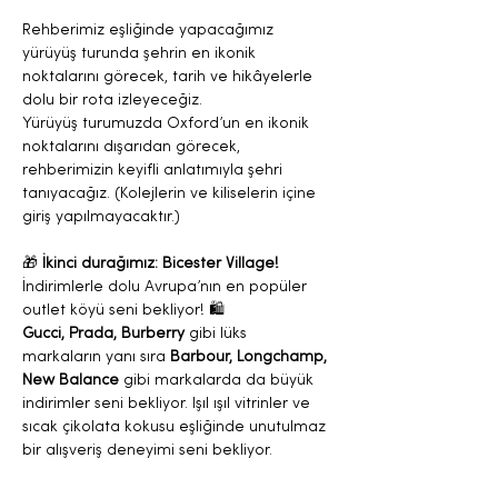
Rehberimiz eşliğinde yapacağımız 
yürüyüş turunda şehrin en ikonik 
noktalarını görecek, tarih ve hikâyelerle 
dolu bir rota izleyeceğiz.
Yürüyüş turumuzda Oxford’un en ikonik 
noktalarını dışarıdan görecek, 
rehberimizin keyifli anlatımıyla şehri 
tanıyacağız. (Kolejlerin ve kiliselerin içine 
giriş yapılmayacaktır.)
🎁 
İkinci durağımız: Bicester Village!
İndirimlerle dolu Avrupa’nın en popüler 
outlet köyü seni bekliyor! 🛍
Gucci, Prada, Burberry
 gibi lüks 
markaların yanı sıra 
Barbour, Longchamp, 
New Balance
 gibi markalarda da büyük 
indirimler seni bekliyor. Işıl ışıl vitrinler ve 
sıcak çikolata kokusu eşliğinde unutulmaz 
bir alışveriş deneyimi seni bekliyor.