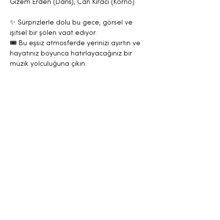
Gizem Erden (Dans), Can Kiracı (Korno)
✨ Sürprizlerle dolu bu gece, görsel ve 
işitsel bir şölen vaat ediyor.
🎟️ Bu eşsiz atmosferde yerinizi ayırtın ve 
hayatınız boyunca hatırlayacağınız bir 
müzik yolculuğuna çıkın.