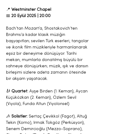
📍 
Westminster Chapel
📅 
20 Eylül 2025 | 20:00
Bach’tan Mozart’a, Shostakovich’ten 
Brahms’a kadar klasik müziğin 
başyapıtları; sevilen Türk eserleri, tangolar 
ve ikonik film müzikleriyle harmanlanarak 
eşsiz bir deneyime dönüşüyor. Tarihi 
mekan, mumlarla donatılmış büyülü bir 
sahneye dönüşürken; müzik, ışık ve dansın 
birleşimi sizlere adeta zamanın ötesinde 
bir akşam yaşatacak.
🎻 
Quartet: 
Ayşe Birden (1. Keman), Aycan 
Küçüközkan (2. Keman), Özlem Sevil 
(Viyola), Funda Altun (Viyolonsel)
🎶 
Solistler: 
Sertaç Çevikkol (Fagot), Altuğ 
Tekin (Korno), Irmak Tokgöz (Perküsyon), 
Senem Demircioğlu (Mezzo-Soprano), 