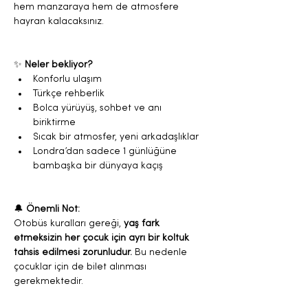
hem manzaraya hem de atmosfere 
hayran kalacaksınız.
✨ 
Neler bekliyor?
Konforlu ulaşım
Türkçe rehberlik
Bolca yürüyüş, sohbet ve anı 
biriktirme
Sıcak bir atmosfer, yeni arkadaşlıklar
Londra’dan sadece 1 günlüğüne 
bambaşka bir dünyaya kaçış
🔔 
Önemli Not:
Otobüs kuralları gereği, 
yaş fark 
etmeksizin her çocuk için ayrı bir koltuk 
tahsis edilmesi zorunludur. 
Bu nedenle 
çocuklar için de bilet alınması 
gerekmektedir.
Anlayışınız için teşekkür ederiz 💛