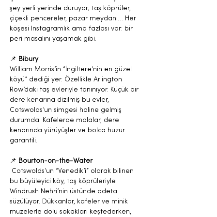
şey yerli yerinde duruyor; taş köprüler, 
çiçekli pencereler, pazar meydanı… Her 
köşesi Instagramlık ama fazlası var: bir 
peri masalını yaşamak gibi.
📌 
Bibury
William Morris’in “İngiltere’nin en güzel 
köyü” dediği yer. Özellikle Arlington 
Row’daki taş evleriyle tanınıyor. Küçük bir 
dere kenarına dizilmiş bu evler, 
Cotswolds’un simgesi haline gelmiş 
durumda. Kafelerde molalar, dere 
kenarında yürüyüşler ve bolca huzur 
garantili.
📌 
Bourton-on-the-Water
 Cotswolds’un “Venedik’i” olarak bilinen 
bu büyüleyici köy, taş köprüleriyle 
Windrush Nehri’nin üstünde adeta 
süzülüyor. Dükkanlar, kafeler ve minik 
müzelerle dolu sokakları keşfederken, 