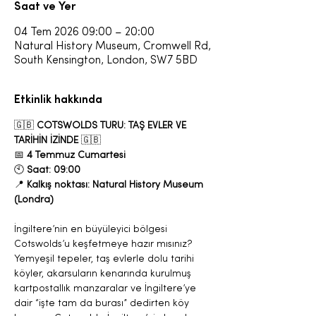
Saat ve Yer
04 Tem 2026 09:00 – 20:00
Natural History Museum, Cromwell Rd,
South Kensington, London, SW7 5BD
Etkinlik hakkında
🇬🇧 
COTSWOLDS TURU: TAŞ EVLER VE 
TARİHİN İZİNDE
 🇬🇧
📅 
4 Temmuz Cumartesi
🕙 
Saat: 09:00
📍 
Kalkış noktası: Natural History Museum 
(Londra)
İngiltere’nin en büyüleyici bölgesi 
Cotswolds’u keşfetmeye hazır mısınız?
Yemyeşil tepeler, taş evlerle dolu tarihi 
köyler, akarsuların kenarında kurulmuş 
kartpostallık manzaralar ve İngiltere’ye 
dair “işte tam da burası” dedirten köy 