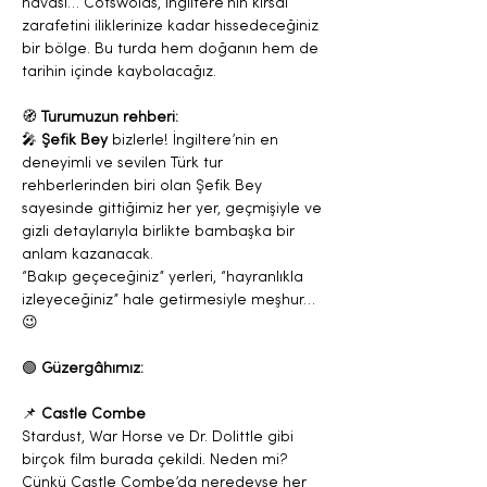
havası… Cotswolds, İngiltere’nin kırsal 
zarafetini iliklerinize kadar hissedeceğiniz 
bir bölge. Bu turda hem doğanın hem de 
tarihin içinde kaybolacağız.
🧭 
Turumuzun rehberi:
🎤 
Şefik Bey
 bizlerle! İngiltere’nin en 
deneyimli ve sevilen Türk tur 
rehberlerinden biri olan Şefik Bey 
sayesinde gittiğimiz her yer, geçmişiyle ve 
gizli detaylarıyla birlikte bambaşka bir 
anlam kazanacak.
“Bakıp geçeceğiniz” yerleri, “hayranlıkla 
izleyeceğiniz” hale getirmesiyle meşhur… 
😉
🟢 
Güzergâhımız:
📌 
Castle Combe
Stardust, War Horse ve Dr. Dolittle gibi 
birçok film burada çekildi. Neden mi? 
Çünkü Castle Combe’da neredeyse her 