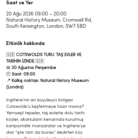
Saat ve Yer
20 Ağu 2026 09:00 – 20:00
Natural History Museum, Cromwell Rd,
South Kensington, London, SW7 5BD
Etkinlik hakkında
🇬🇧 
COTSWOLDS TURU: TAŞ EVLER VE 
TARİHİN İZİNDE
 🇬🇧
📅 
20 Ağustos Perşembe
🕙 
Saat: 09:00
📍 
Kalkış noktası: Natural History Museum 
(Londra)
İngiltere’nin en büyüleyici bölgesi 
Cotswolds’u keşfetmeye hazır mısınız?
Yemyeşil tepeler, taş evlerle dolu tarihi 
köyler, akarsuların kenarında kurulmuş 
kartpostallık manzaralar ve İngiltere’ye 
dair “işte tam da burası” dedirten köy 