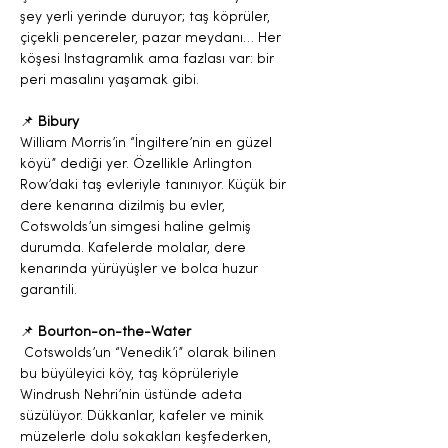
şey yerli yerinde duruyor; taş köprüler, 
çiçekli pencereler, pazar meydanı… Her 
köşesi Instagramlık ama fazlası var: bir 
peri masalını yaşamak gibi.
📌 
Bibury
William Morris’in “İngiltere’nin en güzel 
köyü” dediği yer. Özellikle Arlington 
Row’daki taş evleriyle tanınıyor. Küçük bir 
dere kenarına dizilmiş bu evler, 
Cotswolds’un simgesi haline gelmiş 
durumda. Kafelerde molalar, dere 
kenarında yürüyüşler ve bolca huzur 
garantili.
📌 
Bourton-on-the-Water
 Cotswolds’un “Venedik’i” olarak bilinen 
bu büyüleyici köy, taş köprüleriyle 
Windrush Nehri’nin üstünde adeta 
süzülüyor. Dükkanlar, kafeler ve minik 
müzelerle dolu sokakları keşfederken, 