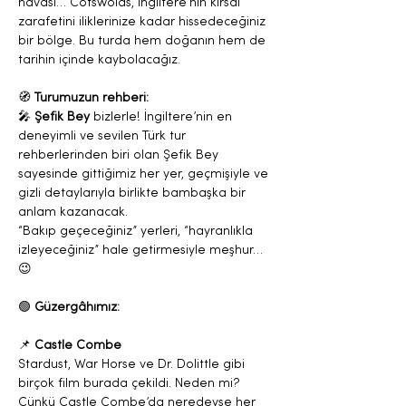
havası… Cotswolds, İngiltere’nin kırsal 
zarafetini iliklerinize kadar hissedeceğiniz 
bir bölge. Bu turda hem doğanın hem de 
tarihin içinde kaybolacağız.
🧭 
Turumuzun rehberi:
🎤 
Şefik Bey
 bizlerle! İngiltere’nin en 
deneyimli ve sevilen Türk tur 
rehberlerinden biri olan Şefik Bey 
sayesinde gittiğimiz her yer, geçmişiyle ve 
gizli detaylarıyla birlikte bambaşka bir 
anlam kazanacak.
“Bakıp geçeceğiniz” yerleri, “hayranlıkla 
izleyeceğiniz” hale getirmesiyle meşhur… 
😉
🟢 
Güzergâhımız:
📌 
Castle Combe
Stardust, War Horse ve Dr. Dolittle gibi 
birçok film burada çekildi. Neden mi? 
Çünkü Castle Combe’da neredeyse her 