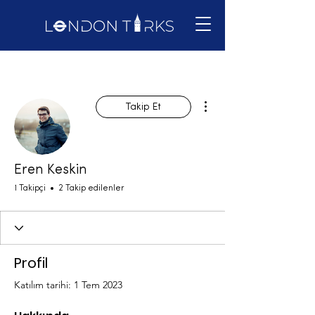
Diğer Eylemler
Takip Et
Eren Keskin
1 Takipçi
2 Takip edilenler
Profil
Katılım tarihi: 1 Tem 2023