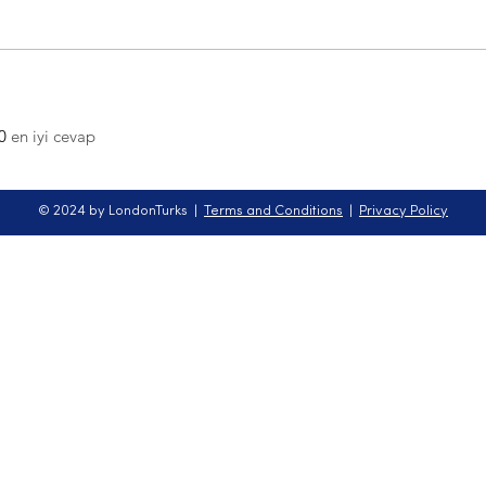
0
en iyi cevap
© 2024 by LondonTurks |
Terms and Conditions
|
Privacy Policy