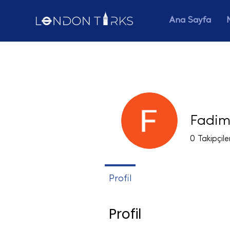
Ana Sayfa
Fadim
0
Takipçile
Profil
Profil