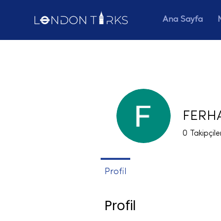
Ana Sayfa
FERHA
0
Takipçile
Profil
Profil