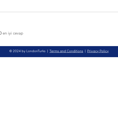
0
en iyi cevap
© 2024 by LondonTurks |
Terms and Conditions
|
Privacy Policy