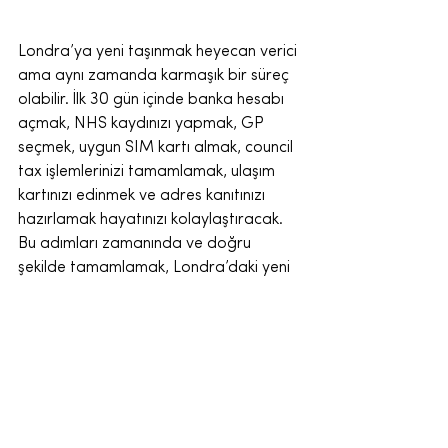
Londra’ya yeni taşınmak heyecan verici 
ama aynı zamanda karmaşık bir süreç 
olabilir. İlk 30 gün içinde banka hesabı 
açmak, NHS kaydınızı yapmak, GP 
seçmek, uygun SIM kartı almak, council 
tax işlemlerinizi tamamlamak, ulaşım 
kartınızı edinmek ve adres kanıtınızı 
hazırlamak hayatınızı kolaylaştıracak. 
Bu adımları zamanında ve doğru 
şekilde tamamlamak, Londra’daki yeni 
hayatınıza sağlam bir başlangıç 
yapmanızı sağlar.
Unutmayın, resmi kaynakları takip 
etmek ve belgelerinizi düzenli tutmak 
işleri hızlandırır. Yeni hayatınızda 
başarılar dilerim! Eğer sorularınız 