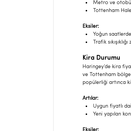
Metro ve otobüs
Tottenham Hale 
Eksiler:
Yoğun saatlerde 
Trafik sıkışıklı
Kira Durumu
Haringey’de kira fiy
ve Tottenham bölgele
popülerliği artınca k
Artılar:
Uygun fiyatlı da
Yeni yapılan kon
Eksiler: