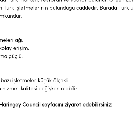
da Türk marketi, restoran ve kuaför bulunur. Green Lan
 Türk işletmelerinin bulunduğu caddedir. Burada Türk ü
mkündür.
meleri ağı.
kolay erişim.
şma güçlü.
azı işletmeler küçük ölçekli.
 hizmet kalitesi değişken olabilir.
 Haringey Council sayfasını ziyaret edebilirsiniz: