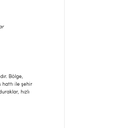
ar
ır. Bölge, 
hattı ile şehir 
raklar, hızlı 