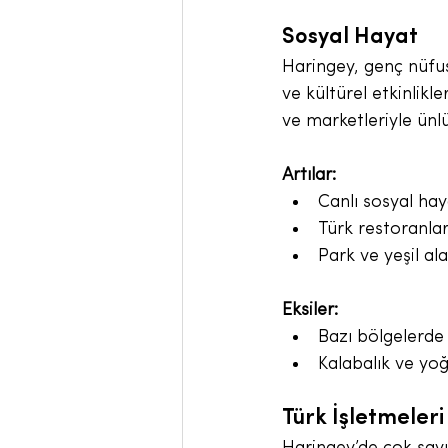
Sosyal Hayat
Haringey, genç nüfus
ve kültürel etkinlikl
ve marketleriyle ünl
Artılar:
Canlı sosyal haya
Türk restoranları
Park ve yeşil al
Eksiler:
Bazı bölgelerde 
Kalabalık ve yoğ
Türk İşletmeleri