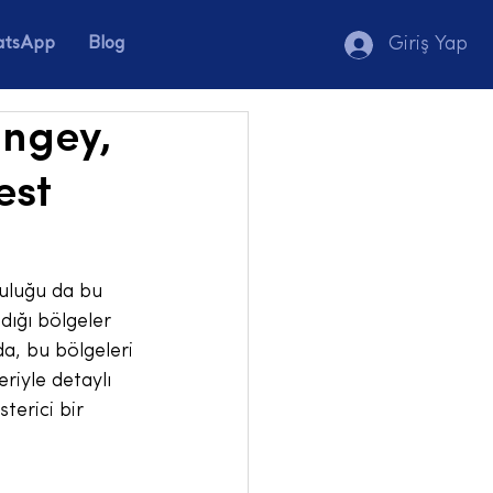
tsApp
Blog
Giriş Yap
ingey,
est
luluğu da bu 
dığı bölgeler 
a, bu bölgeleri 
riyle detaylı 
terici bir 