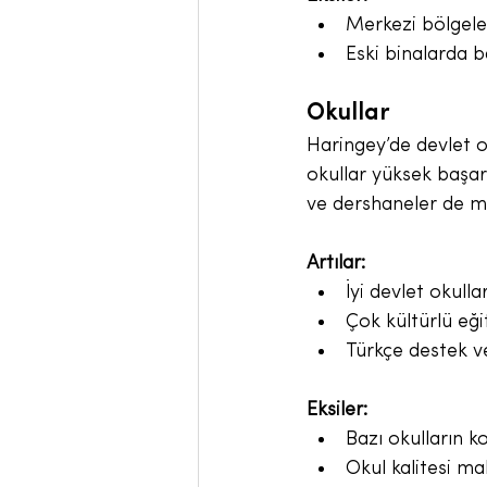
Merkezi bölgelerd
Eski binalarda b
Okullar
Haringey’de devlet ok
okullar yüksek başarı
ve dershaneler de m
Artılar:
İyi devlet okulla
Çok kültürlü eği
Türkçe destek v
Eksiler:
Bazı okulların k
Okul kalitesi ma