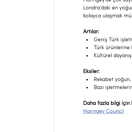
Haringey’de çok sayı
Londra’daki en yoğun
kolayca ulaşmak mü
Artılar:
Geniş Türk işlet
Türk ürünlerine 
Kültürel dayanı
Eksiler:
Rekabet yoğun, b
Bazı işletmelerin
Daha fazla bilgi için
Haringey Council