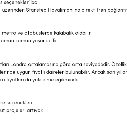
 seçenekleri bol.
üzerinden Stansted Havalimanı’na direkt tren bağlantıs
metro ve otobüslerde kalabalık olabilir.
ğı zaman zaman yaşanabilir.
atları Londra ortalamasına göre orta seviyededir. Özell
rinde uygun fiyatlı daireler bulunabilir. Ancak son yılla
ira fiyatları da yükselme eğiliminde.
ire seçenekleri.
ut projeleri artıyor.