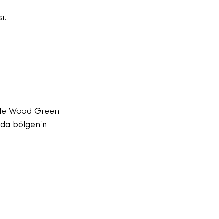
ı.
ikle Wood Green 
rda bölgenin 