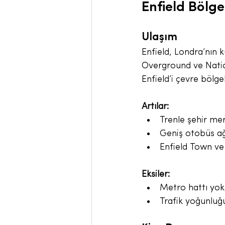
Enfield Bölge
Ulaşım
Enfield, Londra’nın k
Overground ve Nation
Enfield’i çevre bölge
Artılar:
Trenle şehir me
Geniş otobüs ağ
Enfield Town ve 
Eksiler:
Metro hattı yok,
Trafik yoğunluğ